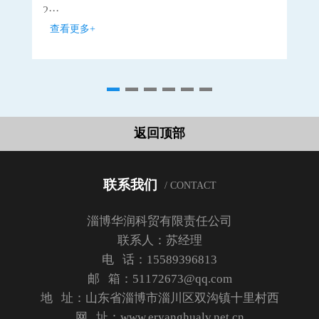
2···
···
查看更多+
查
返回顶部
联系我们
/ CONTACT
淄博华润科贸有限责任公司
联系人：苏经理
电 话：15589396813
邮 箱：51172673@qq.com
地 址：山东省淄博市淄川区双沟镇十里村西
网 址：www.eryanghualv.net.cn