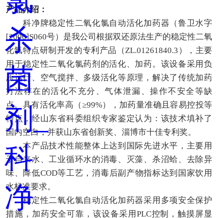
产品介绍：
科净牌稳定性二氧化氯自动活化加药器（鲁卫水字
[2006]S060号）是我公司根据双还原法生产的稳定性二氧
化氯特点研制开发的专利产品（ZL.01261840.3），主要
用于稳定性二氧化氯药剂的活化、加药。该设备采用负
压运行、空气搅拌、多级活化等原理，解决了传统加药
方法存在的活化不充分、气体泄漏、操作不安全等缺
点。具有活化率高（≥99%），加药量准确且容易控投等
特点，经山东省科委组织专家鉴定认为：该技术填补了
国内空白，并获山东省创新奖、淄博市十佳专利奖。
本产品技术性能整体上达到国际先进水平，主要用
于自来水、工业循环水的消毒、灭藻、杀沼蛤、去除异
味、降低COD等工艺，消毒后副产物指标达到国家饮用
水标准要求。
稳定性二氧化氯自动活化加药器采用多项安全保护
措施，加药安全可靠，该设备采用PLC控制，触摸屏显